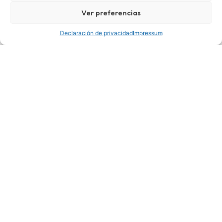
Ver preferencias
Declaración de privacidad
Impressum
En Commutatio.es,
entendemos las
necesidades y desafíos de las inmobiliarias en
España
. Es por eso que gracias a nuestra
plataforma podrás potenciar tus ventas
inmobiliarias y ampliar tu alcance de manera
efectiva y eficiente.